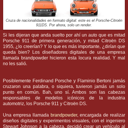
Cruza de nacionalidades en formato digital: este es el Porsche-Citroën
911DS. Por ahora, solo un render.
Si les dijeran que anda suelto por ahí un auto que es mitad
Porsche 911 de primera generación, y mitad Citroën DS
1955, ¿lo creerían? Y lo que es más importante, ¿dirían que
queda bien? Los diseñadores digitales de una empresa
llamada brandpowder hicieron esta locura realidad. Y mal
no les salió.
Posiblemente Ferdinand Porsche y Flaminio Bertoni jamás
cruzaron una palabra, o siquiera, tuvieron jamás un solo
punto en común. Bah, uno sí. Ambos son las cabezas
responsables de modelos icónicos de la industria
automotriz, los Porsche 911 y Citroën DS.
Una empresa llamada
brandpowder
, encargada de realizar
diseños digitales y experimentos visuales, con el ingeniero
Stewart Johnson a la cabeza, decidió crear un vehículo al