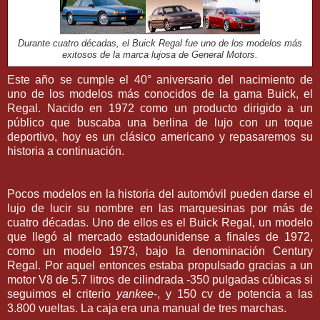
Durante cuatro décadas, el Buick Regal fue uno de los modelos más
exitosos de la marca lujosa de General Motors.
Este año se cumple el 40° aniversario del nacimiento de
uno de los modelos más conocidos de la gama Buick, el
Regal. Nacido en 1972 como un producto dirigido a un
público que buscaba una berlina de lujo con un toque
deportivo, hoy es un clásico americano y repasaremos su
historia a continuación.
Pocos modelos en la historia del automóvil pueden darse el
lujo de lucir su nombre en las marquesinas por más de
cuatro décadas. Uno de ellos es el Buick Regal, un modelo
que llegó al mercado estadounidense a finales de 1972,
como un modelo 1973, bajo la denominación Century
Regal. Por aquel entonces estaba propulsado gracias a un
motor V8 de 5.7 litros de cilindrada -350 pulgadas cúbicas si
seguimos el criterio
yankee
-, y 150 cv de potencia a las
3.800 vueltas. La caja era una manual de tres marchas.